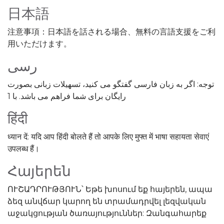
日本語
注意事項：日本語を話される場合、無料の言語支援をご利
用いただけます。
رسی
توجه: اگر به زبان فارسی گفتگو می کنید، تسهیلات زبانی بصورت
رایگان برای شما فراهم می باشد. با 1
हिंदी
ध्यान दें: यदि आप हिंदी बोलते हैं तो आपके लिए मुफ्त में भाषा सहायता सेवाएं
उपलब्ध हैं।
Հայերեն
ՈՒՇԱԴՐՈՒԹՅՈՒՆ՝ Եթե խոսում եք հայերեն, ապա
ձեզ անվճար կարող են տրամադրվել լեզվական
աջակցության ծառայություններ: Զանգահարեք