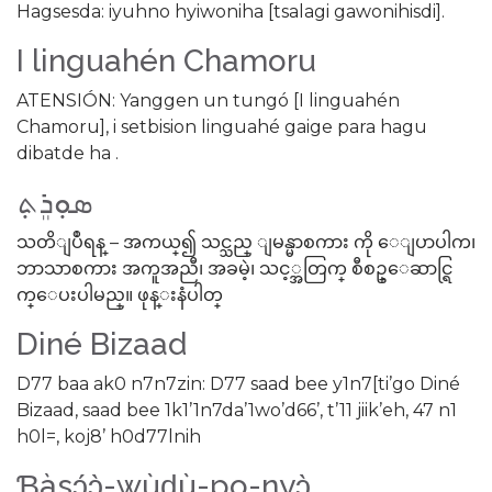
Hagsesda: iyuhno hyiwoniha [tsalagi gawonihisdi].
I linguahén Chamoru
ATENSIÓN: Yanggen un tungó [I linguahén
Chamoru], i setbision linguahé gaige para hagu
dibatde ha .
ܣܘܼܪܸܬ݂
သတိျပဳရန္ – အကယ္၍ သင္သည္ ျမန္မာစကား ကို ေျပာပါက၊
ဘာသာစကား အကူအညီ၊ အခမဲ့၊ သင့္အတြက္ စီစဥ္ေဆာင္ရြ
က္ေပးပါမည္။ ဖုန္းနံပါတ္
Diné Bizaad
D77 baa ak0 n7n7zin: D77 saad bee y1n7[ti’go Diné
Bizaad, saad bee 1k1’1n7da’1wo’d66’, t’11 jiik’eh, 47 n1
h0l=, koj8’ h0d77lnih
Ɓàsɔ́ɔ̀-wùɖù-po-nyɔ̀