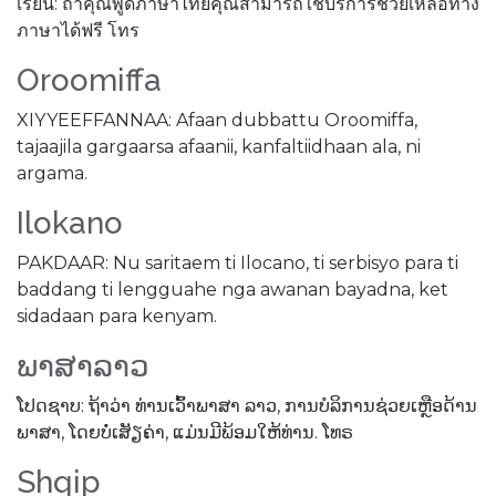
เรียน: ถ้าคุณพูดภาษาไทยคุณสามารถใช้บริการช่วยเหลือทาง
ภาษาได้ฟรี โทร
Oroomiffa
XIYYEEFFANNAA: Afaan dubbattu Oroomiffa,
tajaajila gargaarsa afaanii, kanfaltiidhaan ala, ni
argama.
Ilokano
PAKDAAR: Nu saritaem ti Ilocano, ti serbisyo para ti
baddang ti lengguahe nga awanan bayadna, ket
sidadaan para kenyam.
ພາສາລາວ
ໂປດຊາບ: ຖ້າວ່າ ທ່ານເວົ້າພາສາ ລາວ, ການບໍລິການຊ່ວຍເຫຼືອດ້ານ
ພາສາ, ໂດຍບໍ່ເສັຽຄ່າ, ແມ່ນມີພ້ອມໃຫ້ທ່ານ. ໂທຣ
Shqip