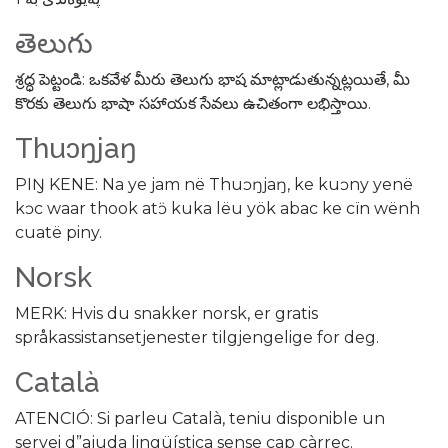
తెలుగు
శ్రద్ధ పెట్టండి: ఒకవేళ మీరు తెలుగు భాష మాట్లాడుతున్నట్లయితే, మీ
కొరకు తెలుగు భాషా సహాయక సేవలు ఉచితంగా లభిస్తాయి.
Thuɔŋjaŋ
PIŊ KENE: Na ye jam në Thuɔŋjaŋ, ke kuɔny yenë
kɔc waar thook atɔ̈ kuka lëu yök abac ke cïn wënh
cuatë piny.
Norsk
MERK: Hvis du snakker norsk, er gratis
språkassistansetjenester tilgjengelige for deg.
Català
ATENCIÓ: Si parleu Català, teniu disponible un
servei d”ajuda lingüística sense cap càrrec.