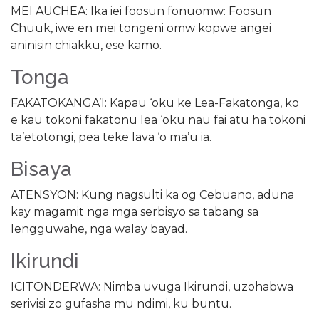
MEI AUCHEA: Ika iei foosun fonuomw: Foosun
Chuuk, iwe en mei tongeni omw kopwe angei
aninisin chiakku, ese kamo.
Tonga
FAKATOKANGA’I: Kapau ‘oku ke Lea-Fakatonga, ko
e kau tokoni fakatonu lea ‘oku nau fai atu ha tokoni
ta’etotongi, pea teke lava ‘o ma’u ia.
Bisaya
ATENSYON: Kung nagsulti ka og Cebuano, aduna
kay magamit nga mga serbisyo sa tabang sa
lengguwahe, nga walay bayad.
Ikirundi
ICITONDERWA: Nimba uvuga Ikirundi, uzohabwa
serivisi zo gufasha mu ndimi, ku buntu.