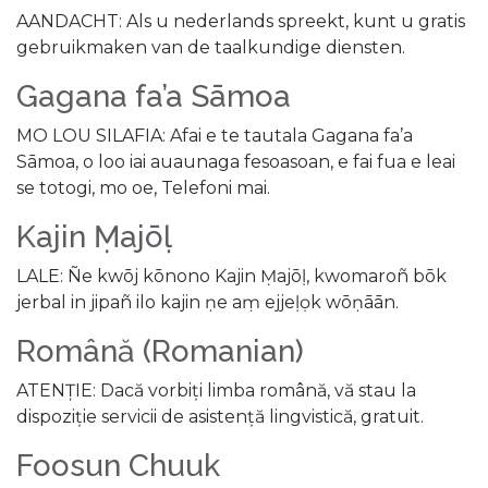
AANDACHT: Als u nederlands spreekt, kunt u gratis
gebruikmaken van de taalkundige diensten.
Gagana fa’a Sāmoa
MO LOU SILAFIA: Afai e te tautala Gagana fa’a
Sāmoa, o loo iai auaunaga fesoasoan, e fai fua e leai
se totogi, mo oe, Telefoni mai.
Kajin Ṃajōḷ
LALE: Ñe kwōj kōnono Kajin Ṃajōḷ, kwomaroñ bōk
jerbal in jipañ ilo kajin ṇe aṃ ejjeḷọk wōṇāān.
Română (Romanian)
ATENȚIE: Dacă vorbiți limba română, vă stau la
dispoziție servicii de asistență lingvistică, gratuit.
Foosun Chuuk