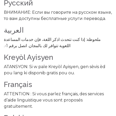
Русский
ВНИМАНИЕ: Если вы говорите на русском языке,
то вам доступны бесплатные услуги перевода.
العربية
ملحوظة: إذا كنت تتحدث اذكر اللغة، فإن خدمات المساعدة
اللغوية تتوافر لك بالمجان. اتصل برقم 1-.
Kreyòl Ayisyen
ATANSYON: Si w pale Kreyòl Ayisyen, gen sèvis èd
pou lang ki disponib gratis pou ou.
Français
ATTENTION : Si vous parlez français, des services
d’aide linguistique vous sont proposés
gratuitement.