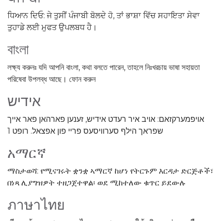
ਧਿਆਨ ਦਿਓ: ਜੇ ਤੁਸੀਂ ਪੰਜਾਬੀ ਬੋਲਦੇ ਹੋ, ਤਾਂ ਭਾਸ਼ਾ ਵਿੱਚ ਸਹਾਇਤਾ ਸੇਵਾ
ਤੁਹਾਡੇ ਲਈ ਮੁਫਤ ਉਪਲਬਧ ਹੈ।
বাংলা
লক্ষ্য করুনঃ যদি আপনি বাংলা, কথা বলতে পারেন, তাহলে নিঃখরচায় ভাষা সহায়তা
পরিষেবা উপলব্ধ আছে। ফোন করুন
אידיש
אויפמערקזאם: אויב איר רעדט אידיש, זענען פארהאן פאר אייך
שפראך הילף סערוויסעס פריי פון אפצאל. רופט 1
አማርኛ
ማስታወሻ: የሚናገሩት ቋንቋ ኣማርኛ ከሆነ የትርጉም እርዳታ ድርጅቶች፣
በነጻ ሊያግዝዎት ተዘጋጀተዋል፡ ወደ ሚከተለው ቁጥር ይደውሉ
ภาษาไทย