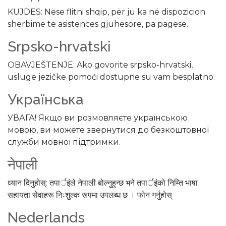
KUJDES: Nëse flitni shqip, për ju ka në dispozicion
shërbime të asistencës gjuhësore, pa pagesë.
Srpsko-hrvatski
OBAVJEŠTENJE: Ako govorite srpsko-hrvatski,
usluge jezičke pomoći dostupne su vam besplatno.
Українська
УВАГА! Якщо ви розмовляєте українською
мовою, ви можете звернутися до безкоштовної
служби мовної підтримки.
नेपाली
ध्यान दिनुहोस्: तपार्इंले नेपाली बोल्नुहुन्छ भने तपार्इंको निम्ति भाषा
सहायता सेवाहरू निःशुल्क रूपमा उपलब्ध छ । फोन गर्नुहोस्
Nederlands