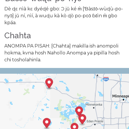
Dè ɖɛ nìà kɛ dyéɖé gbo: Ɔ jǔ ké m̀ [Ɓàsɔ́ɔ̀-wùɖù-po-
nyɔ̀] jǔ ní, nìí, à wuɖu kà kò ɖò po-poɔ̀ ɓɛ́ìn m̀ gbo
kpáa.
Chahta
ANOMPA PA PISAH: [Chahta] makilla ish anompoli
hokma, kvna hosh Nahollo Anompa ya pipilla hosh
chi tosholahinla.