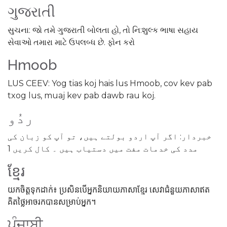
ગુજરાતી
સુચના: જો તમે ગુજરાતી બોલતા હો, તો નિ:શુલ્ક ભાષા સહાય
સેવાઓ તમારા માટે ઉપલબ્ધ છે. ફોન કરો
Hmoob
LUS CEEV: Yog tias koj hais lus Hmoob, cov kev pab
txog lus, muaj kev pab dawb rau koj.
ردُو
خبردار: اگر آپ اردو بولتے ہیں، تو آپ کو زبان کی
مدد کی خدمات مفت میں دستیاب ہیں ۔ کال کریں 1
ខ្មែរ
យកចិត្តទុកដាក់៖ ប្រសិនបើអ្នកនិយាយភាសាខ្មែរ សេវាជំនួយភាសាឥត
គិតថ្លៃអាចរកបានសម្រាប់អ្នក។
ਪੰਜਾਬੀ