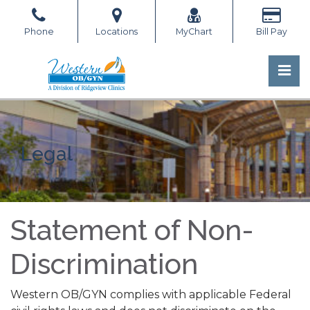
Skip
to
Phone
Locations
MyChart
Bill Pay
the
content
Pri
Western OB/GYN
Western OB/GYN
Legal
Statement of Non-
Discrimination
Western OB/GYN complies with applicable Federal