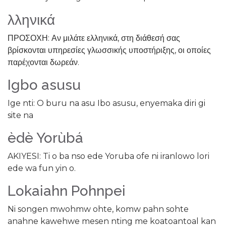
λληνικά
ΠΡΟΣΟΧΗ: Αν μιλάτε ελληνικά, στη διάθεσή σας
βρίσκονται υπηρεσίες γλωσσικής υποστήριξης, οι οποίες
παρέχονται δωρεάν.
Igbo asusu
Ige nti: O buru na asu Ibo asusu, enyemaka diri gi
site na
èdè Yorùbá
AKIYESI: Ti o ba nso ede Yoruba ofe ni iranlowo lori
ede wa fun yin o.
Lokaiahn Pohnpei
Ni songen mwohmw ohte, komw pahn sohte
anahne kawehwe mesen nting me koatoantoal kan