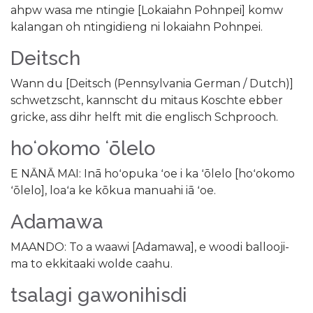
ahpw wasa me ntingie [Lokaiahn Pohnpei] komw
kalangan oh ntingidieng ni lokaiahn Pohnpei.
Deitsch
Wann du [Deitsch (Pennsylvania German / Dutch)]
schwetzscht, kannscht du mitaus Koschte ebber
gricke, ass dihr helft mit die englisch Schprooch.
hoʻokomo ʻōlelo
E NĀNĀ MAI: Inā hoʻopuka ʻoe i ka ʻōlelo [hoʻokomo
ʻōlelo], loaʻa ke kōkua manuahi iā ʻoe.
Adamawa
MAANDO: To a waawi [Adamawa], e woodi ballooji-
ma to ekkitaaki wolde caahu.
tsalagi gawonihisdi